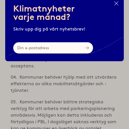
billigare parkeringar). Parkeringars
Klimatnyheter
miljökonsekvenser behöver utredas så att värdet
varje månad?
av marken, framförallt i stadsmiljö, höjs och
parkeringars markåtgång begränsas. Det inte
rimligt att driften av kommunal markparkering i
Skriv upp dig på vårt nyhetsbrev!
Sverige subventioneras med 70 % eller 3,4
miljarder kr per år. Men så ser det tyvärr ut.
Din
e-
Kommuner behöver hjälp att lyfta fördelarna
postadress
med mobilitetstjänster till allmänheten för att få
acceptans.
Kommuner behöver hjälp med att utvärdera
effekterna av olika mobilitetsåtgärder och -
tjänster.
Kommuner behöver bättre strategiska
verktyg för att arbeta med parkeringsplanering
områdesvis. Möjligen kan detta inkluderas och
förtydligas i PBL. I dagsläget saknas verktyg som
kan ge kommuner en överblick av antalet