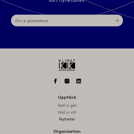
vårt nyhetsbrev.
Din
e-
postadress
Upptäck
Vad vi gör
Vad vi vill
Nyheter
Organisation