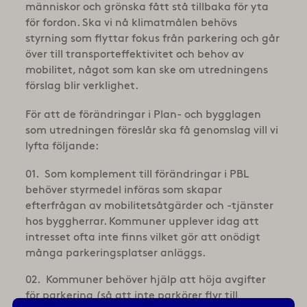
människor och grönska fått stå tillbaka för yta
för fordon. Ska vi nå klimatmålen behövs
styrning som flyttar fokus från parkering och går
över till transporteffektivitet och behov av
mobilitet, något som kan ske om utredningens
förslag blir verklighet.
För att de förändringar i Plan- och bygglagen
som utredningen föreslår ska få genomslag vill vi
lyfta följande:
Som komplement till förändringar i PBL
behöver styrmedel införas som skapar
efterfrågan av mobilitetsåtgärder och -tjänster
hos byggherrar. Kommuner upplever idag att
intresset ofta inte finns vilket gör att onödigt
många parkeringsplatser anläggs.
Kommuner behöver hjälp att höja avgifter
för parkering (så att inte parkörer flyr till