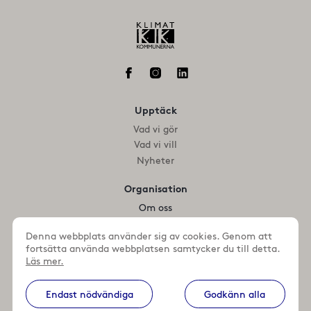
Upptäck
Vad vi gör
Vad vi vill
Nyheter
Organisation
Om oss
Medlemmar
Denna webbplats använder sig av cookies. Genom att
fortsätta använda webbplatsen samtycker du till detta.
Kontakta oss
Läs mer.
+46 (0)46 359 93 28
+46 (0)46 359 64 47
Endast nödvändiga
Godkänn alla
Maila oss