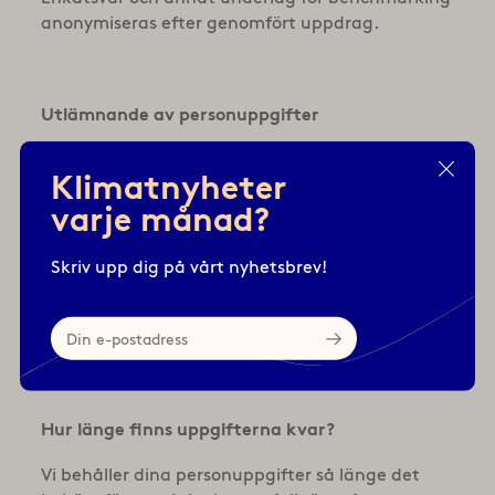
anonymiseras efter genomfört uppdrag.
Utlämnande av personuppgifter
När personuppgifter hanteras av
Klimatnyheter
Klimatkommunerna i någon av nämnda
varje månad?
situationer enligt förteckningen ovan, kan
personuppgifter komma att lämnas ut till
utomstående, det vill säga till personer eller
Skriv upp dig på vårt nyhetsbrev!
företag utanför Klimatkommunerna, i den
utsträckning det krävs för att administrera eller
Din
för utföra uppdraget.
e-
postadress
Hur länge finns uppgifterna kvar?
Vi behåller dina personuppgifter så länge det