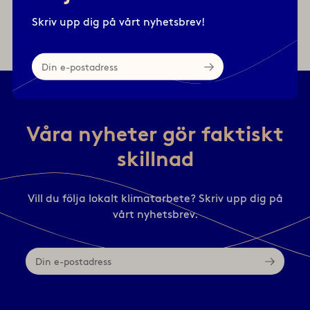
Läs mer här
eller här av dig till
Skriv upp dig på vårt nyhetsbrev!
kansliet@klimatkommunerna.se
Din
e-
postadress
Våra nyheter gör faktiskt
skillnad
Vill du följa lokalt klimatarbete? Skriv upp dig på
vårt nyhetsbrev.
Din
e-
postadress