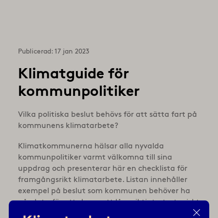
Publicerad: 17 jan 2023
Klimatguide för
kommunpolitiker
Vilka politiska beslut behövs för att sätta fart på
kommunens klimatarbete?
Klimatkommunerna hälsar alla nyvalda
kommunpolitiker varmt välkomna till sina
uppdrag och presenterar här en checklista för
framgångsrikt klimatarbete. Listan innehåller
exempel på beslut som kommunen behöver ha
på plats, för att skapa ett långsiktigt, strategiskt
klimatarbete. Men också tips på arbetssätt och