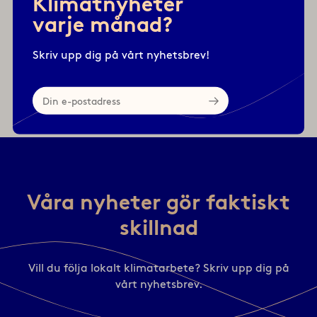
Klimatnyheter
en lista över de framgångsfaktorer som vi har
varje månad?
identifierat.
Skriv upp dig på vårt nyhetsbrev!
Din
Läs: Klimatguide kommunpolitiker
e-
postadress
Våra nyheter gör faktiskt
skillnad
Vill du följa lokalt klimatarbete? Skriv upp dig på
vårt nyhetsbrev.