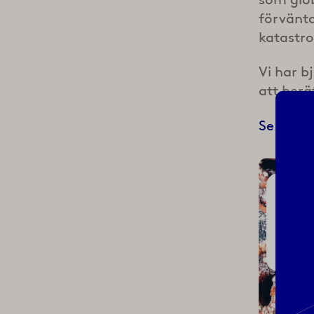
förvänta
katastro
Vi har b
att ber
Se webbf