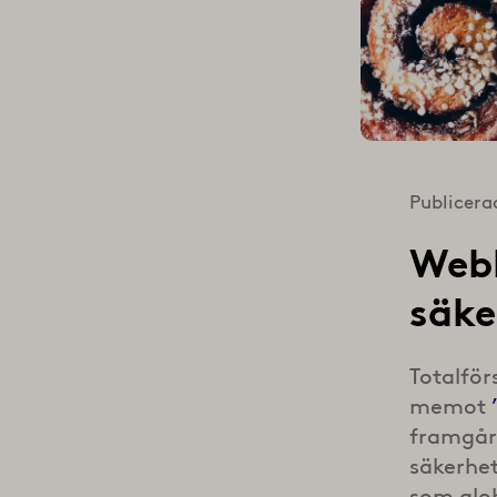
Publicera
Webb
säke
Totalför
memot
framgår
säkerhet
som glob