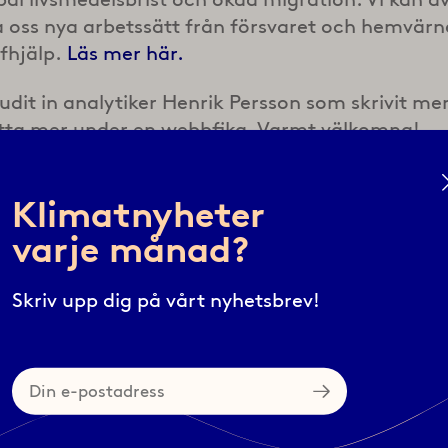
 oss nya arbetssätt från försvaret och hemvärn
fhjälp.
Läs mer här.
judit in analytiker Henrik Persson som skrivit m
ätta mer under en webbfika. Varmt välkomna!
ikan i efterhand här.
Klimatnyheter
varje månad?
Skriv upp dig på vårt nyhetsbrev!
Din
e-
postadress