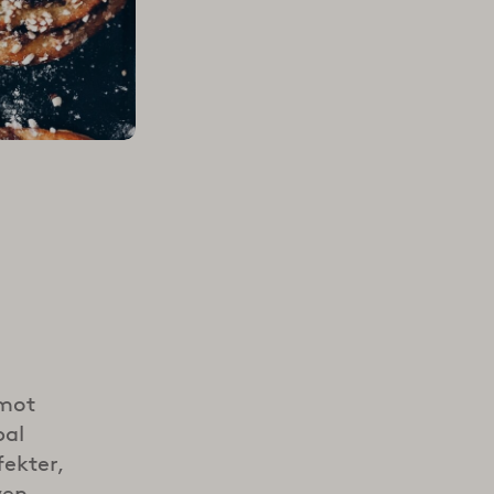
emot
bal
fekter,
ven