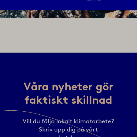
Våra nyheter gör
faktiskt skillnad
Vill du följa lokalt klimatarbete?
Skriv upp dig på vårt