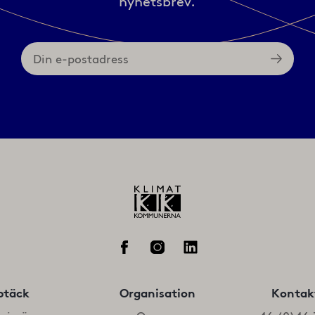
nyhetsbrev.
Din
e-
postadress
ptäck
Organisation
Kontak