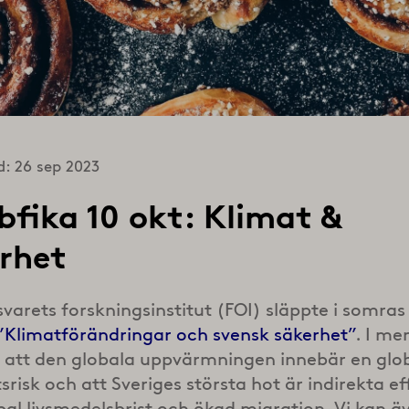
d: 26 sep 2023
fika 10 okt: Klimat &
rhet
svarets forskningsinstitut (FOI) släppte i somras
”Klimatförändringar och svensk säkerhet”
. I m
 att den globala uppvärmningen innebär en glo
srisk och att Sveriges största hot är indirekta ef
al livsmedelsbrist och ökad migration. Vi kan ä