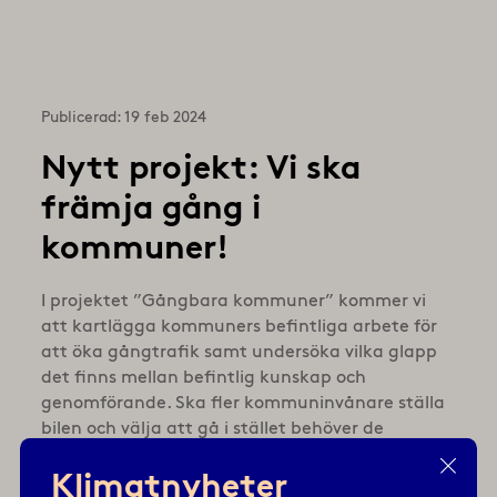
Publicerad: 19 feb 2024
Nytt projekt: Vi ska
främja gång i
kommuner!
I projektet ”Gångbara kommuner” kommer vi
att kartlägga kommuners befintliga arbete för
att öka gångtrafik samt undersöka vilka glapp
det finns mellan befintlig kunskap och
genomförande. Ska fler kommuninvånare ställa
bilen och välja att gå i stället behöver de
involveras. Vi kommer därför att undersöka
Klimatnyheter
metoder för medborgardialog och ta fram