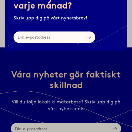
kommunikationsmaterial.
varje månad?
Projektet finansieras av Trafikverket.
Skriv upp dig på vårt nyhetsbrev!
Har ni jobbat med gång?
Kontakta gärna oss om
ni har bra exempel eller vill diskutera ämnet!
Din
e-
postadress
Våra nyheter gör faktiskt
skillnad
Vill du följa lokalt klimatarbete? Skriv upp dig på
vårt nyhetsbrev.
Din
e-