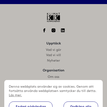
Upptäck
Vad vi gör
Vad vi vill
Nyheter
Organisation
Om oss
Medlemmar
Denna webbplats använder sig av cookies. Genom att
fortsätta använda webbplatsen samtycker du till detta.
Kontakta oss
Läs mer.
+46 (0)46 359 93 28
+46 (0)46 359 64 47
Endast nödvändiga
Godkänn alla