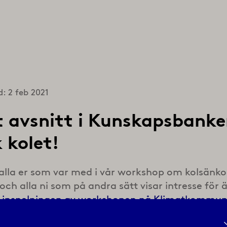
d: 2 feb 2021
 avsnitt i Kunskapsbanke
 kolet!
l alla er som var med i vår workshop om kolsänko
 och alla ni som på andra sätt visar intresse för
s
inspelningen av workshopen på Klimatkommu
kanal
. Och vår helt nya del av kunskapsbanken 
, som handlar just om kolsänkor, är också lans