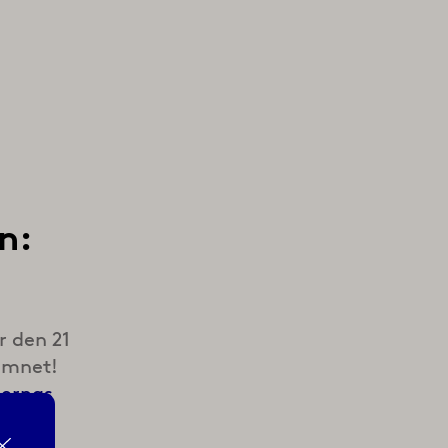
n:
r den 21
 ämnet!
nernas
på
erad.