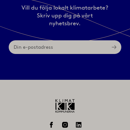
Vill du följa lokalt klimatarbete?
Skriv upp dig på vårt
nyhetsbrev.
Din
e-
postadress