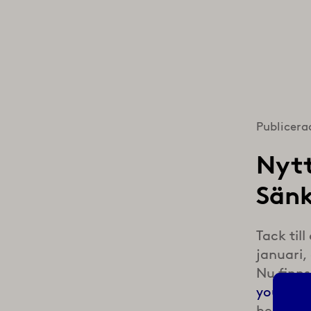
Publicera
Nytt
Sänk
Tack til
januari,
Nu finn
youtube
hemsidan