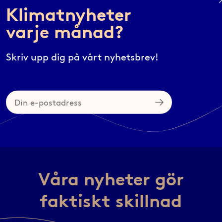
Klimatnyheter
h kolla på den här!
varje månad?
Skriv upp dig på vårt nyhetsbrev!
Din
e-
postadress
Våra nyheter gör
faktiskt skillnad