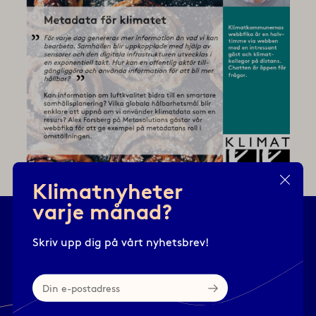
Klimatnyheter
varje månad?
Skriv upp dig på vårt nyhetsbrev!
Våra nyheter gör faktiskt
Din
skillnad
e-
postadress