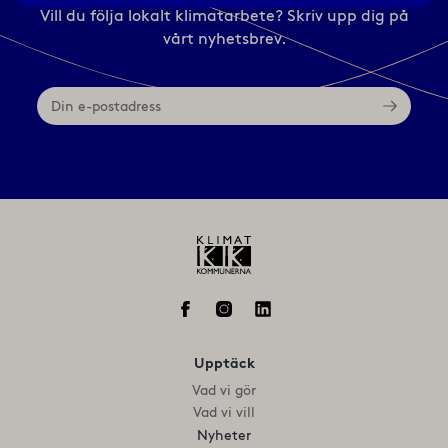
Vill du följa lokalt klimatarbete? Skriv upp dig på
vårt nyhetsbrev.
Din
e-
postadress
Upptäck
Vad vi gör
Vad vi vill
Nyheter