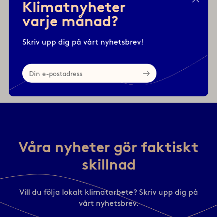
Klimatnyheter
Du hittar mer information och Teamslänken till
varje månad?
webbfikan här.
Skriv upp dig på vårt nyhetsbrev!
Din
e-
postadress
Våra nyheter gör faktiskt
skillnad
Vill du följa lokalt klimatarbete? Skriv upp dig på
vårt nyhetsbrev.