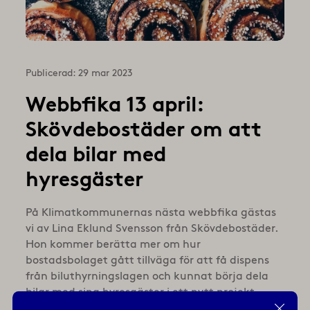
Publicerad: 29 mar 2023
Webbfika 13 april:
Skövdebostäder om att
dela bilar med
hyresgäster
På Klimatkommunernas nästa webbfika gästas
vi av Lina Eklund Svensson från Skövdebostäder.
Hon kommer berätta mer om hur
bostadsbolaget gått tillväga för att få dispens
från biluthyrningslagen och kunnat börja dela
bilar med sina hyresgäster i ett nytt projekt.
Varmt välkomna den 13 april 14.30!