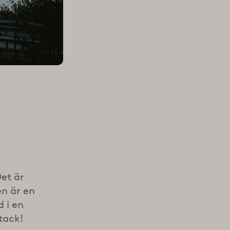
Det är
en är en
d i en
 tack!