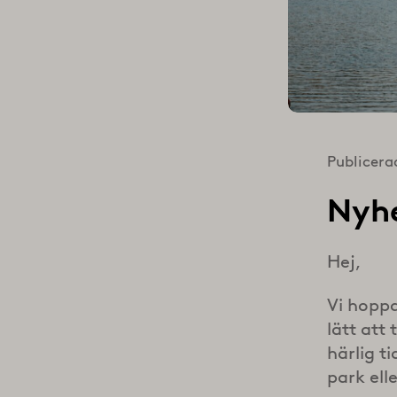
Publicera
Nyhe
Hej,
Vi hoppa
lätt att
härlig t
park ell