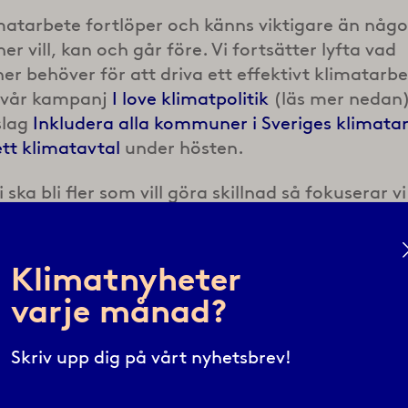
matarbete fortlöper och känns viktigare än någo
 vill, kan och går före. Vi fortsätter lyfta vad
 behöver för att driva ett effektivt klimatarb
v vår kampanj
I love klimatpolitik
(läs mer nedan
slag
Inkludera alla kommuner i Sveriges klimata
tt klimatavtal
under hösten.
i ska bli fler som vill göra skillnad så fokuserar vi
 att nå medarbetare med andra roller hos våra
kommuner och medlemsregioner, vi försöker s
där du kan ta med dig en kollega som inte jobba
Klimatnyheter
Har du tips på ämne? Hör av dig! Vi kommer äve
varje månad?
tt APT-material som kan användas för att få till
amtal med medarbetare.
Skriv upp dig på vårt nyhetsbrev!
om vanligt fram emot vår nätverksträff. Den hä