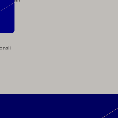
 med den
 vi
ansli