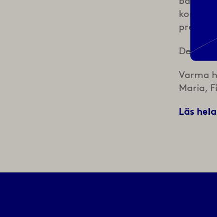
bär det
kommer 
present
Det blir
Varma h
Maria, F
Läs hel