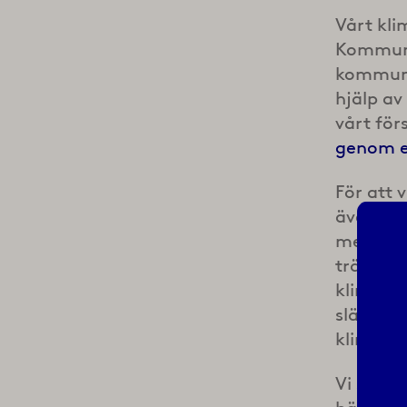
Vårt kli
Kommuner
kommuner
hjälp a
vårt för
genom e
För att v
även på
medlems
träffar 
klimat. 
släppa e
klimats
Vi ser s