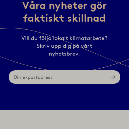
Våra nyheter gör
faktiskt skillnad
Vill du följa lokalt klimatarbete?
Skriv upp dig på vårt
nyhetsbrev.
Din
e-
postadress