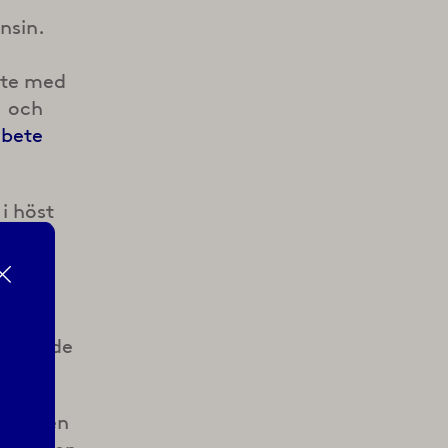
nsin.
ete med
) och
rbete
 i höst
kapa
r med
n att
 givande
r gången