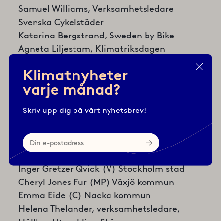
Samuel Williams, Verksamhetsledare
Svenska Cykelstäder
Katarina Bergstrand, Sweden by Bike
Agneta Liljestam, Klimatriksdagen
Kerstin Sagström (V) Region Östergötland
Klimatnyheter
Annevi Sjöberg, Plockhugget
varje månad?
Conny Hansson (V) Rättviks kommun
Pernilla Bodin (MP) Växjö kommun
Skriv upp dig på vårt nyhetsbrev!
Linn Tufvesson (M) Lunds kommun
Per Hasselberg, ordförande
Din
Cykelfrämjandet
e-
postadress
Sofia Kristensson (M) Lunds kommun
Inger Gretzer Qvick (V) Stockholm stad
Cheryl Jones Fur (MP) Växjö kommun
Emma Eide (C) Nacka kommun
Helena Thelander, verksamhetsledare,