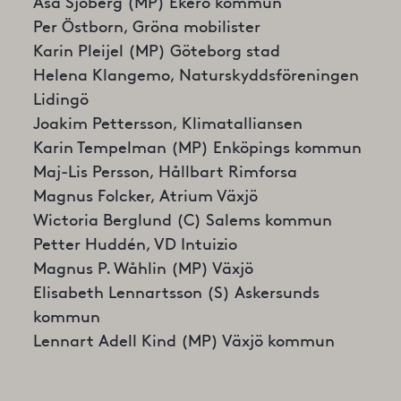
Åsa Sjöberg (MP) Ekerö kommun
Per Östborn, Gröna mobilister
Karin Pleijel (MP) Göteborg stad
Helena Klangemo, Naturskyddsföreningen
Lidingö
Joakim Pettersson, Klimatalliansen
Karin Tempelman (MP) Enköpings kommun
Maj-Lis Persson, Hållbart Rimforsa
Magnus Folcker, Atrium Växjö
Wictoria Berglund (C) Salems kommun
Petter Huddén, VD Intuizio
Magnus P. Wåhlin (MP) Växjö
Elisabeth Lennartsson (S) Askersunds
kommun
Lennart Adell Kind (MP) Växjö kommun