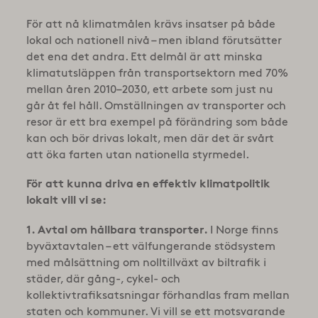
För att nå klimatmålen krävs insatser på både
lokal och nationell nivå – men ibland förutsätter
det ena det andra. Ett delmål är att minska
klimatutsläppen från transportsektorn med 70%
mellan åren 2010–2030, ett arbete som just nu
går åt fel håll. Omställningen av transporter och
resor är ett bra exempel på förändring som både
kan och bör drivas lokalt, men där det är svårt
att öka farten utan nationella styrmedel.
För att kunna driva en effektiv klimatpolitik
lokalt vill vi se:
1. Avtal om h
å
llbara transporter.
I Norge finns
byväxtavtalen – ett välfungerande stödsystem
med målsättning om nolltillväxt av biltrafik i
städer, där gång-, cykel- och
kollektivtrafiksatsningar förhandlas fram mellan
staten och kommuner. Vi vill se ett motsvarande