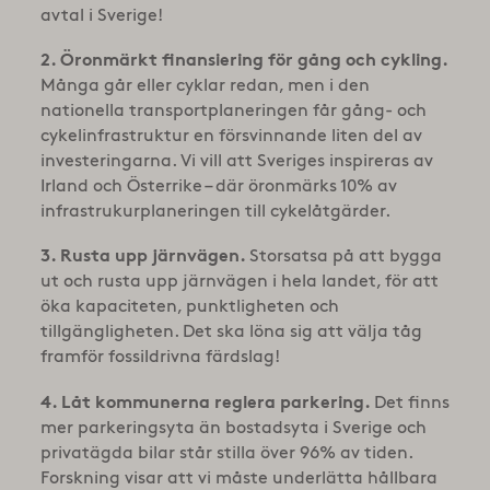
avtal i Sverige!
2. Ö
ronm
ärkt finansiering för g
å
ng och cykling.
Många går eller cyklar redan, men i den
nationella transportplaneringen får gång- och
cykelinfrastruktur en försvinnande liten del av
investeringarna. Vi vill att Sveriges inspireras av
Irland och Österrike – där öronmärks 10% av
infrastrukurplaneringen till cykelåtgärder.
3. Rusta upp järnvägen.
Storsatsa på att bygga
ut och rusta upp järnvägen i hela landet, för att
öka kapaciteten, punktligheten och
tillgängligheten. Det ska löna sig att välja tåg
framför fossildrivna färdslag!
4. L
å
t kommunerna reglera parkering.
Det finns
mer parkeringsyta än bostadsyta i Sverige och
privatägda bilar står stilla över 96% av tiden.
Forskning visar att vi måste underlätta hållbara