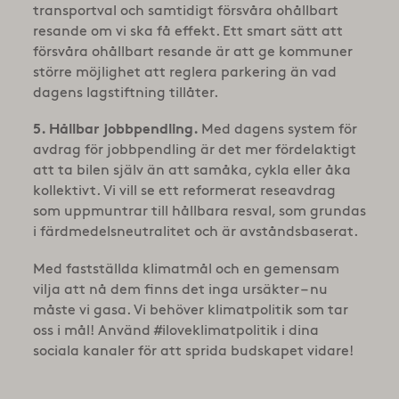
transportval och samtidigt försvåra ohållbart
resande om vi ska få effekt. Ett smart sätt att
försvåra ohållbart resande är att ge kommuner
större möjlighet att reglera parkering än vad
dagens lagstiftning tillåter.
5. H
å
llbar jobbpendling.
Med dagens system för
avdrag för jobbpendling är det mer fördelaktigt
att ta bilen själv än att samåka, cykla eller åka
kollektivt. Vi vill se ett reformerat reseavdrag
som uppmuntrar till hållbara resval, som grundas
i färdmedelsneutralitet och är avståndsbaserat.
Med fastställda klimatmål och en gemensam
vilja att nå dem finns det inga ursäkter – nu
måste vi gasa. Vi behöver klimatpolitik som tar
oss i mål! Använd #iloveklimatpolitik i dina
sociala kanaler för att sprida budskapet vidare!