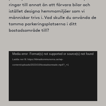
ringar till annat än att förvara bilar och
istället designa hemmamiljöer som vi
människor trivs i. Vad skulle du använda de
tomma parkeringsplatserna i ditt
bostadsområde till?
Videospelare
Media error: Format(s) not supported or source(s) not found
Ladda ner fil: https://klimatkommunerna.se/wp-
content/uploads/2023/10/bostadsomrade.mp4?_=1