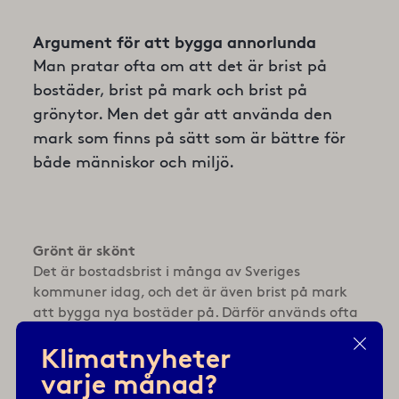
Argument för att bygga annorlunda
Man pratar ofta om att det är brist på
bostäder, brist på mark och brist på
grönytor. Men det går att använda den
mark som finns på sätt som är bättre för
både människor och miljö.
Grönt är skönt
Det är bostadsbrist i många av Sveriges
kommuner idag, och det är även brist på mark
att bygga nya bostäder på. Därför används ofta
grönområden till nya bostäder. Men samtidigt
Klimatnyheter
som vi vinner bostäder förlorar vi värden som
gröna ytor erbjuder så som platser för rekreation,
varje månad?
miljöer för växter och djur att trivas i, svalka