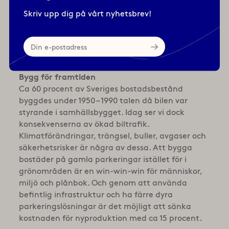
under heta sommar­dagar, mjuka ytor som kan
Skriv upp dig på vårt nyhetsbrev!
hantera regn och snö och
trafiksäkerhetsriskerna som kommer med att
Din
många bilar, bo­städer och barn ska samsas på
e-
en liten yta.
postadress
Bygg för framtiden
Ca 60 procent av Sveriges bostadsbestånd
byggdes under 1950 – 1990 talen då bilen var
styrande i samhällsbyg­get. Idag ser vi dock
konsekvenserna av ökad biltrafik.
Klimatförändringar, trängsel, buller, avgaser och
säkerhets­risker är några av dessa. Att bygga
bostäder på gamla parkeringar istället för i
grönområden är en win-win-win för människor,
miljö och plånbok. Och genom att använda
befintlig infrastruktur och ha färre dyra
parkeringslösningar är det möjligt att sänka
kostnaden för nyproduktion med ca 15 procent.