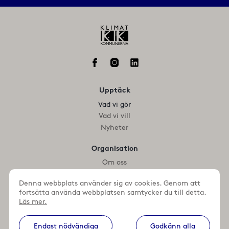
Upptäck
Vad vi gör
Vad vi vill
Nyheter
Organisation
Om oss
Medlemmar
Denna webbplats använder sig av cookies. Genom att
fortsätta använda webbplatsen samtycker du till detta.
Kontakta oss
Läs mer.
+46 (0)46 359 93 28
+46 (0)46 359 64 47
Endast nödvändiga
Godkänn alla