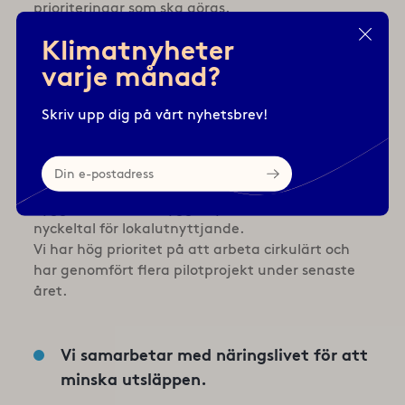
prioriteringar som ska göras.
Vi har ökat fokus på hållbarhetskrav vid
Klimatnyheter
förvaltandet av fastigheter.
varje månad?
Hittills har kommunens byggnation skett enligt
Miljöbyggnad nivå silver, men byggnaderna har
inte certifierats.
Skriv upp dig på vårt nyhetsbrev!
Din
e-
Betydligt mer fokus på att nyttja befintliga
postadress
byggnader än att bygga nytt. Vi använder oss av
nyckeltal för lokalutnyttjande.
Vi har hög prioritet på att arbeta cirkulärt och
har genomfört flera pilotprojekt under senaste
året.
Vi samarbetar med näringslivet för att
minska utsläppen.