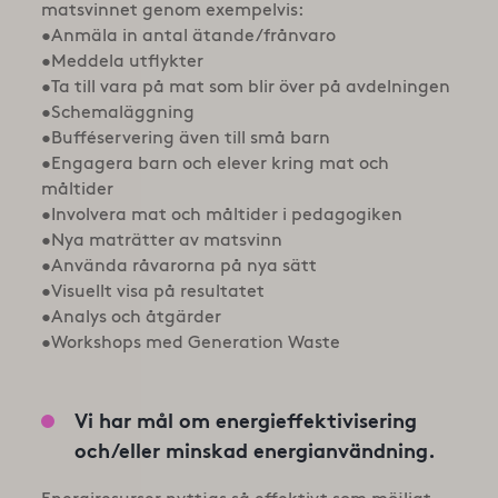
matsvinnet genom exempelvis:
•Anmäla in antal ätande/frånvaro
•Meddela utflykter
•Ta till vara på mat som blir över på avdelningen
•Schemaläggning
•Bufféservering även till små barn
•Engagera barn och elever kring mat och
måltider
•Involvera mat och måltider i pedagogiken
•Nya maträtter av matsvinn
•Använda råvarorna på nya sätt
•Visuellt visa på resultatet
•Analys och åtgärder
•Workshops med Generation Waste
Vi har mål om energieffektivisering
och/eller minskad energianvändning.