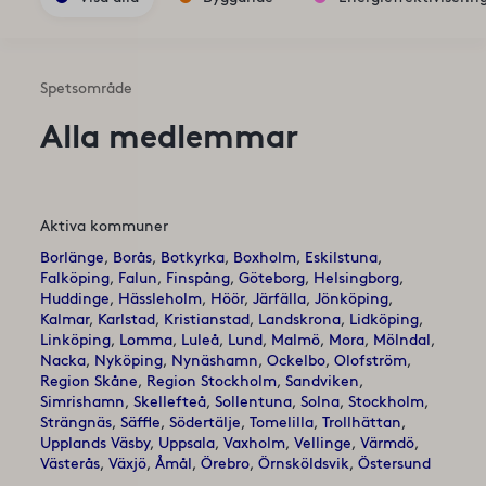
Spetsområde
Alla medlemmar
Aktiva kommuner
Borlänge
Borås
Botkyrka
Boxholm
Eskilstuna
Falköping
Falun
Finspång
Göteborg
Helsingborg
Huddinge
Hässleholm
Höör
Järfälla
Jönköping
Kalmar
Karlstad
Kristianstad
Landskrona
Lidköping
Linköping
Lomma
Luleå
Lund
Malmö
Mora
Mölndal
Nacka
Nyköping
Nynäshamn
Ockelbo
Olofström
Region Skåne
Region Stockholm
Sandviken
Simrishamn
Skellefteå
Sollentuna
Solna
Stockholm
Strängnäs
Säffle
Södertälje
Tomelilla
Trollhättan
Upplands Väsby
Uppsala
Vaxholm
Vellinge
Värmdö
Västerås
Växjö
Åmål
Örebro
Örnsköldsvik
Östersund